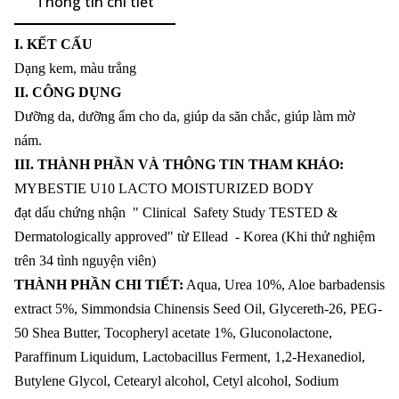
Thông tin chi tiết
I. KẾT CẤU
Dạng kem, màu trắng
II. CÔNG DỤNG
Dưỡng da, dưỡng ẩm cho da, giúp da săn chắc, giúp làm mờ
nám.
III. THÀNH PHẦN VÀ THÔNG TIN THAM KHẢO:
MYBESTIE U10 LACTO MOISTURIZED BODY
đạt dấu chứng nhận " Clinical Safety Study TESTED &
Dermatologically approved" từ Ellead - Korea (Khi thử nghiệm
trên 34 tình nguyện viên)
THÀNH PHẦN CHI TIẾT:
Aqua, Urea 10%, Aloe barbadensis
extract 5%, Simmondsia Chinensis Seed Oil, Glycereth-26, PEG-
50 Shea Butter, Tocopheryl acetate 1%, Gluconolactone,
Paraffinum Liquidum, Lactobacillus Ferment, 1,2-Hexanediol,
Butylene Glycol, Cetearyl alcohol, Cetyl alcohol, Sodium