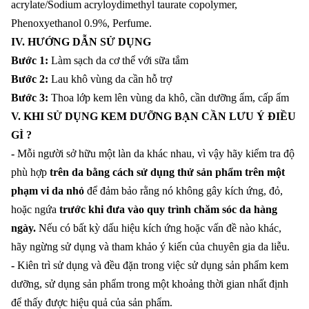
acrylate/Sodium acryloydimethyl taurate copolymer,
Phenoxyethanol 0.9%, Perfume.
IV. HƯỚNG DẪN SỬ DỤNG
Bước 1:
Làm sạch da cơ thể với sữa tắm
Bước 2:
Lau khô vùng da cần hỗ trợ
Bước 3:
Thoa lớp kem lên vùng da khô, cần dưỡng ẩm, cấp ẩm
V. KHI SỬ DỤNG KEM DƯỠNG BẠN CẦN LƯU Ý ĐIỀU
GÌ ?
-
Mỗi người sở hữu một làn da khác nhau, vì vậy hãy kiểm tra độ
phù hợp
trên da bằng cách sử dụng thử sản phẩm trên một
phạm vi da nhỏ
để đảm bảo rằng nó không gây kích ứng, đỏ,
hoặc ngứa
trước khi đưa vào quy trình chăm sóc da hàng
ngày.
Nếu có bất kỳ dấu hiệu kích ứng hoặc vấn đề nào khác,
hãy ngừng sử dụng và tham khảo ý kiến của chuyên gia da liễu.
-
Kiên trì sử dụng và đều đặn trong việc sử dụng sản phẩm kem
dưỡng, sử dụng sản phẩm trong một khoảng thời gian nhất định
để thấy được hiệu quả của sản phẩm.